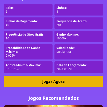
Rolos:
Linhas:
5
4
Linhas de Pagamento:
Frequência de Acerto:
40
28%
Frequência de Giros Grátis:
Ganho Máximo:
10
10000x
Probabilidade de Ganho
Volatilidade:
Máximo:
Média-Alta
0.005%
Aposta Mínima/Máxima:
Data de Lançamento:
0.10 - 50.00
2023-08-20
Jogar Agora
Jogos Recomendados