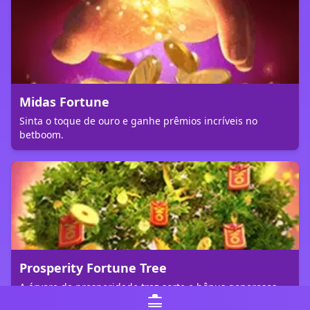
Midas Fortune
Sinta o toque de ouro e ganhe prêmios incríveis no
betboom.
Prosperity Fortune Tree
A árvore da prosperidade traz sorte e bônus generosos.