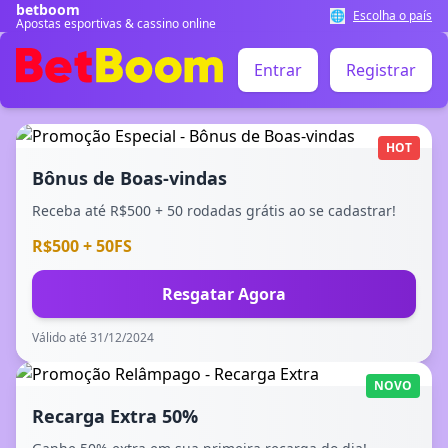
betboom
🌐
Escolha o país
Apostas esportivas & cassino online
Entrar
Registrar
HOT
Bônus de Boas-vindas
Receba até R$500 + 50 rodadas grátis ao se cadastrar!
R$500 + 50FS
Resgatar Agora
Válido até 31/12/2024
NOVO
Recarga Extra 50%