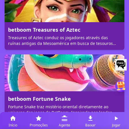
betboom Treasures of Aztec
Treasures of Aztec conduz os jogadores através das
ruínas antigas da Mesoamérica em busca de tesouros
escondidos. Este título inovador da BetBoom reflete o
compromisso da empresa com a excelência, evidenciado
também nas colaborações estratégicas com parceiros
importantes como BetBoom Partners. A jogabilidade
envolvente é complementada por recursos especiais
como símbolos wild expansíveis e rodadas de bônus
progressivas. O design visual rico e os sons ambientais
contribuem significativamente para criar uma experiência
imersiva digna dos melhores cassinos online como
betboom Fortune Snake
BetBoom Casino.
Fortune Snake traz mistério oriental diretamente ao
universo dos jogos da BetBoom. Inspirado nas lendas
asiáticas amadas pelos membros da equipe BetBoom
Partners, este jogo oferece uma aventura visualmente
Início
Promoções
Agente
Baixar
Jogar